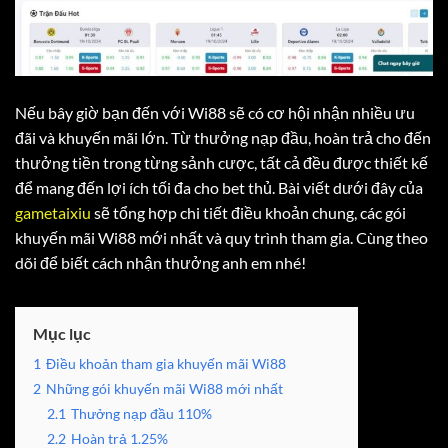
Nếu bây giờ bạn đến với Wi88 sẽ có cơ hội nhận nhiều ưu
đãi và khuyến mãi lớn. Từ thưởng nạp đầu, hoàn trả cho đến
thưởng tiền trong từng sảnh cược, tất cả đều được thiết kế
để mang đến lợi ích tối đa cho bet thủ. Bài viết dưới đây của
gametaixiu
sẽ tổng hợp chi tiết điều khoản chung, các gói
khuyến mãi Wi88 mới nhất và quy trình tham gia. Cùng theo
dõi để biết cách nhận thưởng anh em nhé!
Mục lục
1
Điều khoản tham gia khuyến mãi Wi88
2
Những gói khuyến mãi Wi88 mới nhất
2.1
Thưởng nạp đầu 110%
2.2
Hoàn trả 1.25%