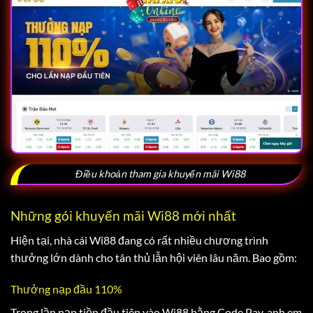
Điều khoản tham gia khuyến mãi Wi88
Những gói khuyến mãi Wi88 mới nhất
Hiện tại, nhà cái Wi88 đang có rất nhiều chương trình
thưởng lớn dành cho tân thủ lẫn hội viên lâu năm. Bao gồm:
Thưởng nạp đầu 110%
Trong lần nạp tiền đầu tiên vào Wi88 bằng Code Pay, anh em