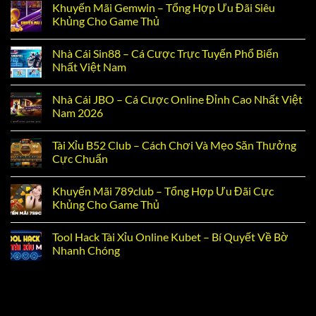
Khuyến Mãi Gemwin – Tổng Hợp Ưu Đãi Siêu
789club
bình
–
luận
Khủng Cho Game Thủ
Cẩm
ở
Nang
Bí
Không
Bắt
Kíp
có
Nhà Cái Sin88 – Cá Cược Trực Tuyến Phổ Biến
Cầu
Chơi
bình
&
Tài
luận
Nhất Việt Nam
Mẹo
Xỉu
ở
Chơi
VN88
Khuyến
Không
Luôn
Luôn
Mãi
có
Nhà Cái JBO – Cá Cược Online Đỉnh Cao Nhất Việt
Thắng
Thắng
Gemwin
bình
#1
Từ
–
luận
Nam 2026
Chuyên
Tổng
ở
Gia
Hợp
Nhà
Không
Cá
Ưu
Cái
có
Tài Xỉu B52 Club – Cách Chơi Và Mẹo Săn Thưởng
Cược
Đãi
Sin88
bình
#1
Siêu
–
luận
Cực Chuẩn
Khủng
Cá
ở
Cho
Cược
Nhà
Không
Game
Trực
Cái
có
Khuyến Mãi 789club – Tổng Hợp Ưu Đãi Cực
Thủ
Tuyến
JBO
bình
Phổ
–
luận
Khủng Cho Game Thủ
Biến
Cá
ở
Nhất
Cược
Tài
Không
Việt
Online
Xỉu
có
Tool Hack Tài Xỉu Online Kubet – Bí Quyết Về Bờ
Nam
Đỉnh
B52
bình
Cao
Club
luận
Nhanh Chóng
Nhất
–
ở
Việt
Cách
Khuyến
Không
Nam
Chơi
Mãi
có
2026
Và
789club
bình
Mẹo
–
luận
Săn
Tổng
ở
Thưởng
Hợp
Tool