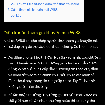
2.3
Thưởng trong sảnh cược thể thao và casino
3
Cách tham gia khuyến mãi Wi88
4
Lời kết
Điều khoản tham gia khuyến mãi Wi88
Nhà cái Wi88 chỉ cho phép người chơi tham gia khuyến mãi
khi đã đáp ứng được các điều khoản chung. Cụ thể như sau:
Áp dụng cho tài khoản hợp lệ và đã xác minh: Các chương
trình khuyến mãi Wi88 thường yêu cầu tài khoản được
đăng ký hợp lệ, cung cấp đầy đủ thông tin theo quy định
và hoàn tất xác minh chính chủ. Nếu chưa xác minh số
điện thoại hay thông tin cung cấp chưa đầy đủ, bạn sẽ
không thể nhận thưởng.
Số lần nhận thưởng: Tùy từng gói khuyến mãi, Wi88 có
thể giới hạn số lần nhận thưởng hoặc chỉ áp dụng cho